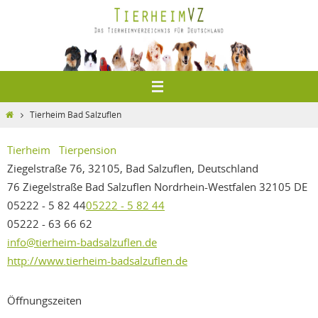
Zum
Inhalt
springen
Home
Tierheim Bad Salzuflen
Tierheim
Tierpension
Ziegelstraße 76, 32105, Bad Salzuflen, Deutschland
76 Ziegelstraße
Bad Salzuflen
Nordrhein-Westfalen
32105
DE
05222 - 5 82 44
05222 - 5 82 44
05222 - 63 66 62
info@tierheim-badsalzuflen.de
http://www.tierheim-badsalzuflen.de
Öffnungszeiten