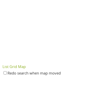
List
Grid
Map
Redo search when map moved