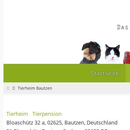
Zum
Inhalt
springen
Zum
Startseite
Inhalt
springen
Home
Tierheim Bautzen
Tierheim
Tierpension
Bloaschütz 32 a, 02625, Bautzen, Deutschland