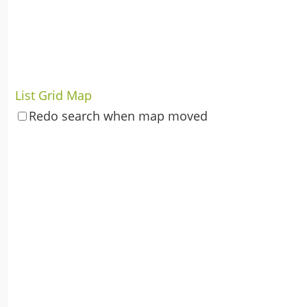
List
Grid
Map
Redo search when map moved