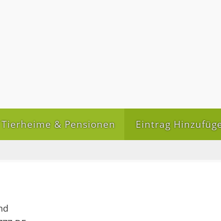
Tierheime & Pensionen
Eintrag Hinzufüg
nd