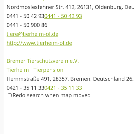
Nordmoslesfehner Str. 412, 26131, Oldenburg, De
0441 - 50 42 93
0441 - 50 42 93
0441 - 50 900 86
tiere@tierheim-ol.de
http://www.tierheim-ol.de
Bremer Tierschutzverein e.V.
Tierheim
Tierpension
Hemmstraße 491, 28357, Bremen, Deutschland
26
0421 - 35 11 33
0421 - 35 11 33
Redo search when map moved
0421 - 37 42 88
info@bremer-tierschutzverein.de
http://www.bremer-tierschutzverein.de
Tierheim Lindern