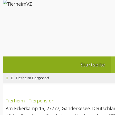
Zum
Inhalt
springen
Zum
Startseite
Inhalt
springen
Home
Tierheim Bergedorf
Tierheim
Tierpension
Am Eckerkamp 15, 27777, Ganderkesee, Deutschla