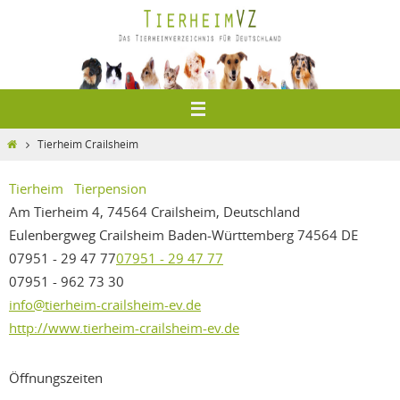
Zum
Inhalt
springen
Home
Tierheim Crailsheim
Tierheim
Tierpension
Am Tierheim 4, 74564 Crailsheim, Deutschland
Eulenbergweg
Crailsheim
Baden-Württemberg
74564
DE
07951 - 29 47 77
07951 - 29 47 77
07951 - 962 73 30
info@tierheim-crailsheim-ev.de
http://www.tierheim-crailsheim-ev.de
Öffnungszeiten