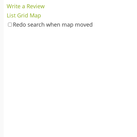
Write a Review
List
Grid
Map
Redo search when map moved