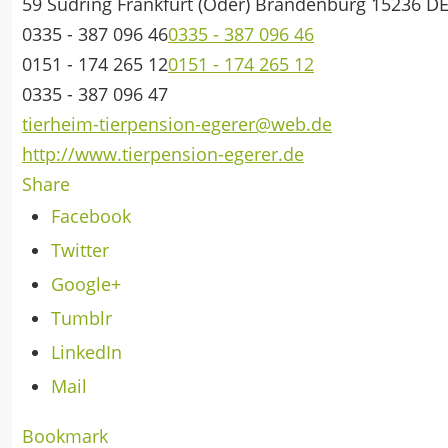
59 Südring
Frankfurt (Oder)
Brandenburg
15236
D
0335 - 387 096 46
0335 - 387 096 46
0151 - 174 265 12
0151 - 174 265 12
0335 - 387 096 47
tierheim-tierpension-egerer@web.de
http://www.tierpension-egerer.de
Share
Facebook
Twitter
Google+
Tumblr
LinkedIn
Mail
Bookmark