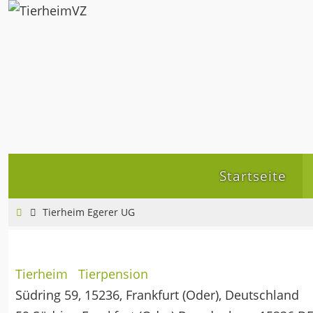
Zum
Inhalt
springen
Zum
Startseite
Inhalt
springen
Home
Tierheim Egerer UG
Tierheim
Tierpension
Südring 59, 15236, Frankfurt (Oder), Deutschland