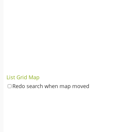
List
Grid
Map
Redo search when map moved