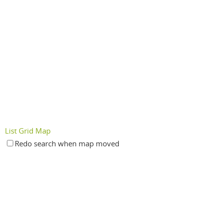
List
Grid
Map
Redo search when map moved