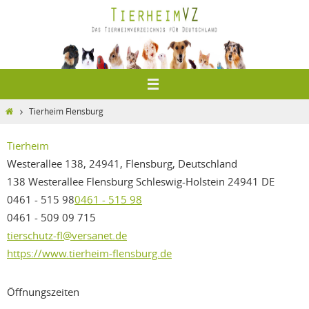
Zum
Inhalt
springen
Home
Tierheim Flensburg
Tierheim
Westerallee 138, 24941, Flensburg, Deutschland
138 Westerallee
Flensburg
Schleswig-Holstein
24941
DE
0461 - 515 98
0461 - 515 98
0461 - 509 09 715
tierschutz-fl@versanet.de
https://www.tierheim-flensburg.de
Öffnungszeiten