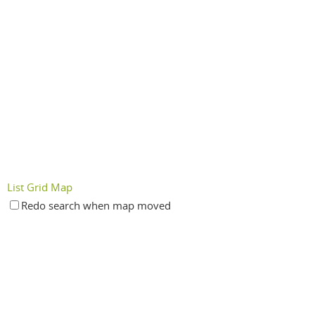
List
Grid
Map
Redo search when map moved