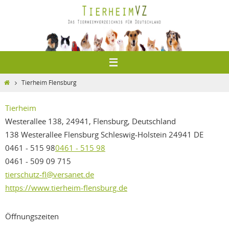
Zum
Inhalt
springen
Home
Tierheim Flensburg
Tierheim
Westerallee 138, 24941, Flensburg, Deutschland
138 Westerallee
Flensburg
Schleswig-Holstein
24941
DE
0461 - 515 98
0461 - 515 98
0461 - 509 09 715
tierschutz-fl@versanet.de
https://www.tierheim-flensburg.de
Öffnungszeiten