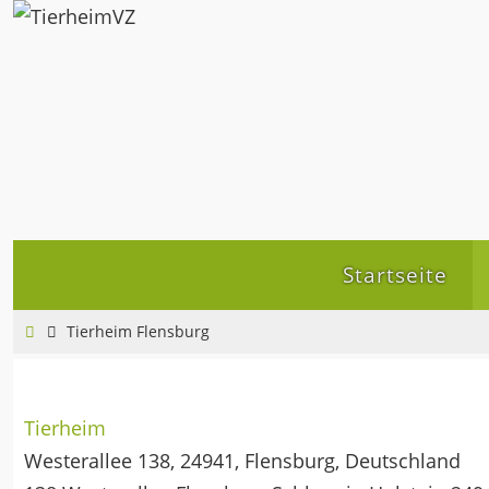
Zum
Inhalt
springen
Zum
Startseite
Inhalt
springen
Home
Tierheim Flensburg
Tierheim
Westerallee 138, 24941, Flensburg, Deutschland