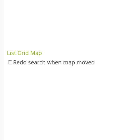
List
Grid
Map
Redo search when map moved