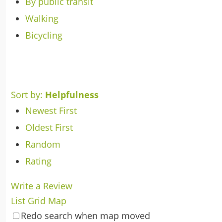
By public transit
Walking
Bicycling
Sort by:
Helpfulness
Newest First
Oldest First
Random
Rating
Write a Review
List
Grid
Map
Redo search when map moved