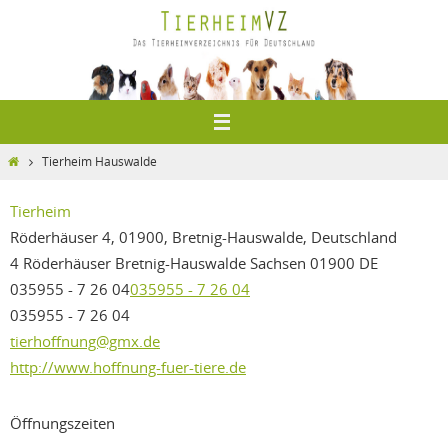
Zum
Inhalt
springen
Home
Tierheim Hauswalde
Tierheim
Röderhäuser 4, 01900, Bretnig-Hauswalde, Deutschland
4 Röderhäuser
Bretnig-Hauswalde
Sachsen
01900
DE
035955 - 7 26 04
035955 - 7 26 04
035955 - 7 26 04
tierhoffnung@gmx.de
http://www.hoffnung-fuer-tiere.de
Öffnungszeiten