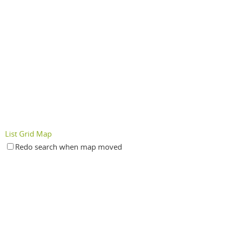
List
Grid
Map
Redo search when map moved