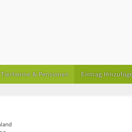
Tierheime & Pensionen
Eintrag Hinzufüg
hland