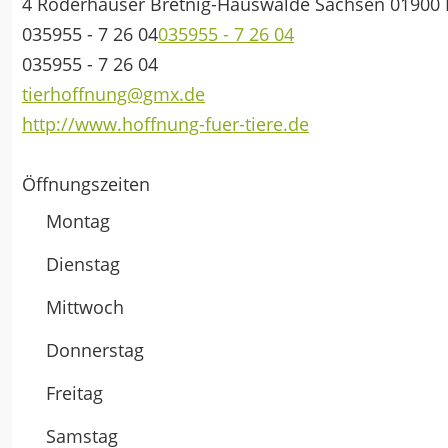
4 Röderhäuser
Bretnig-Hauswalde
Sachsen
01900
035955 - 7 26 04
035955 - 7 26 04
035955 - 7 26 04
tierhoffnung@gmx.de
http://www.hoffnung-fuer-tiere.de
Öffnungszeiten
Montag
Dienstag
Mittwoch
Donnerstag
Freitag
Samstag