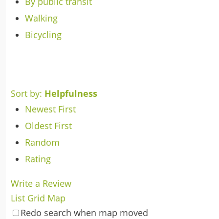
By public transit
Walking
Bicycling
Sort by:
Helpfulness
Newest First
Oldest First
Random
Rating
Write a Review
List
Grid
Map
Redo search when map moved