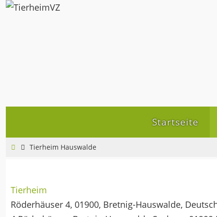
Zum
Inhalt
springen
Zum
Startseite
Inhalt
springen
Home
Tierheim Hauswalde
Tierheim
Röderhäuser 4, 01900, Bretnig-Hauswalde, Deutsc