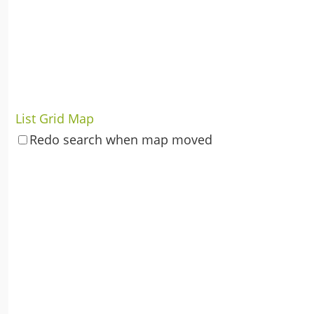
List
Grid
Map
Redo search when map moved