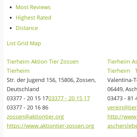
Most Reviews
Highest Rated
Distance
List
Grid
Map
Tierheim Aktion Tier Zossen
Tierheim A
Tierheim
Tierheim
T
Str. der Jugend 156, 15806, Zossen,
Valentina-
Deutschland
06449, Asc
03377 - 20 15 17
03377 - 20 15 17
03473 - 81 
03377 - 20 16 86
verein@tie
zossen@aktiontier.org
http://www
https://www.aktiontier-zossen.org
aschersleb