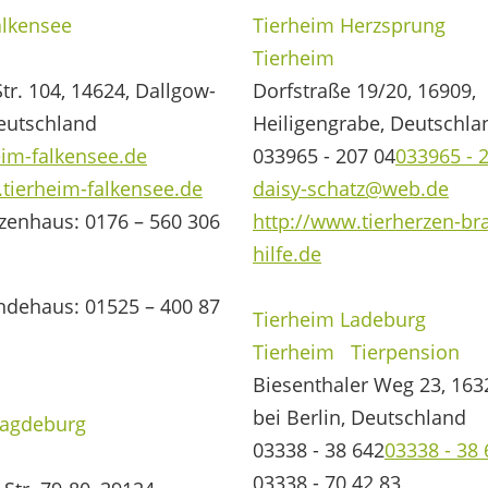
alkensee
Tierheim Herzsprung
Tierheim
tr. 104, 14624, Dallgow-
Dorfstraße 19/20, 16909,
Deutschland
Heiligengrabe, Deutschla
eim-falkensee.de
033965 - 207 04
033965 - 
.tierheim-falkensee.de
daisy-schatz@web.de
zenhaus: 0176 – 560 306
http://www.tierherzen-br
hilfe.de
ndehaus: 01525 – 400 87
Tierheim Ladeburg
Tierheim
Tierpension
Biesenthaler Weg 23, 163
bei Berlin, Deutschland
Magdeburg
03338 - 38 642
03338 - 38
03338 - 70 42 83