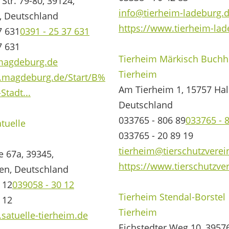
Str. 79-80, 39124,
info@tierheim-ladeburg.
 Deutschland
https://www.tierheim-lad
7 631
0391 - 25 37 631
7 631
Tierheim Märkisch Buchh
magdeburg.de
Tierheim
.magdeburg.de/Start/B%
Am Tierheim 1, 15757 Hal
tadt...
Deutschland
033765 - 806 89
033765 - 
tuelle
033765 - 20 89 19
tierheim@tierschutzverei
 67a, 39345,
https://www.tierschutzve
en, Deutschland
 12
039058 - 30 12
Tierheim Stendal-Borstel
 12
Tierheim
satuelle-tierheim.de
Eichstedter Weg 10, 39576