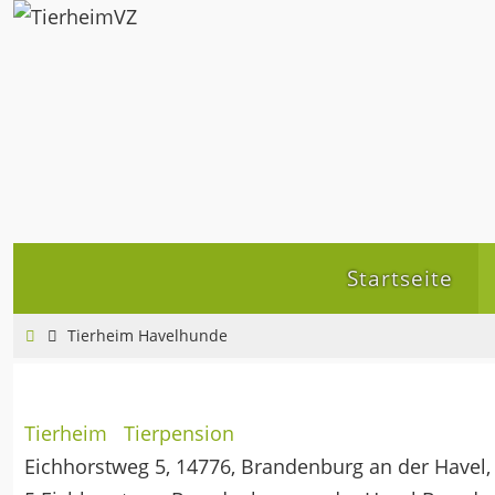
Zum
Inhalt
springen
Zum
Startseite
Inhalt
springen
Home
Tierheim Havelhunde
Tierheim
Tierpension
Eichhorstweg 5, 14776, Brandenburg an der Havel