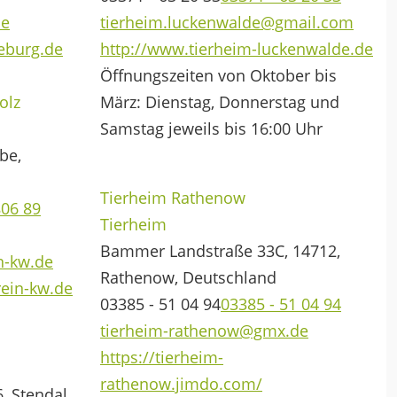
de
tierheim.luckenwalde@gmail.com
eburg.de
http://www.tierheim-luckenwalde.de
Öffnungszeiten von Oktober bis
olz
März: Dienstag, Donnerstag und
Samstag jeweils bis 16:00 Uhr
be,
Tierheim Rathenow
806 89
Tierheim
Bammer Landstraße 33C, 14712,
n-kw.de
Rathenow, Deutschland
rein-kw.de
03385 - 51 04 94
03385 - 51 04 94
tierheim-rathenow@gmx.de
https://tierheim-
rathenow.jimdo.com/
, Stendal,