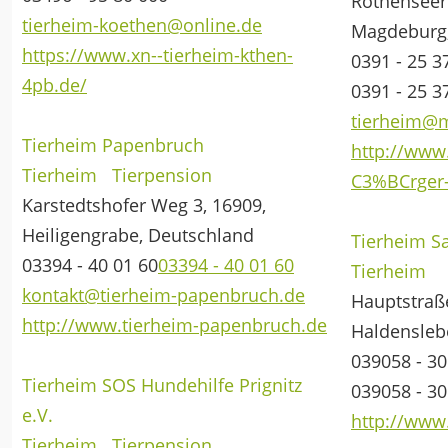
Rothenseer 
tierheim-koethen@online.de
Magdeburg,
https://www.xn--tierheim-kthen-
0391 - 25 3
4pb.de/
0391 - 25 3
tierheim@
Tierheim Papenbruch
http://www
Tierheim
Tierpension
C3%BCrger-S
Karstedtshofer Weg 3, 16909,
Heiligengrabe, Deutschland
Tierheim Sa
03394 - 40 01 60
03394 - 40 01 60
Tierheim
kontakt@tierheim-papenbruch.de
Hauptstraße
http://www.tierheim-papenbruch.de
Haldensleb
039058 - 30
Tierheim SOS Hundehilfe Prignitz
039058 - 30
e.V.
http://www.
Tierheim
Tierpension