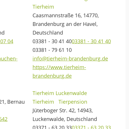
Tierheim
Caasmannstraße 16, 14770,
Brandenburg an der Havel,
nd
Deutschland
207 04
03381 - 30 41 40
03381 - 30 41 40
03381 - 79 61 10
auchen-
info@tierheim-brandenburg.de
https://www.tierheim-
brandenburg.de
Tierheim Luckenwalde
21, Bernau
Tierheim
Tierpension
Jüterboger Str. 42, 14943,
 642
Luckenwalde, Deutschland
03371 - 63 20 33
03371 - 63 20 33