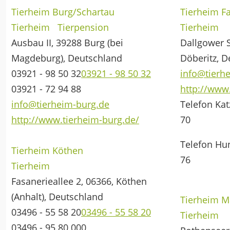
Tierheim Burg/Schartau
Tierheim F
Tierheim
Tierpension
Tierheim
Ausbau II, 39288 Burg (bei
Dallgower S
Magdeburg), Deutschland
Döberitz, 
03921 - 98 50 32
03921 - 98 50 32
info@tierh
03921 - 72 94 88
http://www
info@tierheim-burg.de
Telefon Kat
http://www.tierheim-burg.de/
70
Telefon Hu
Tierheim Köthen
76
Tierheim
Fasanerieallee 2, 06366, Köthen
(Anhalt), Deutschland
Tierheim 
03496 - 55 58 20
03496 - 55 58 20
Tierheim
03496 - 95 80 000