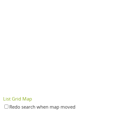
List
Grid
Map
Redo search when map moved