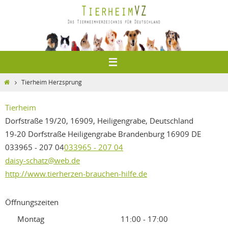
Zum
Inhalt
springen
Home
Tierheim Herzsprung
Tierheim
Dorfstraße 19/20, 16909, Heiligengrabe, Deutschland
19-20 Dorfstraße
Heiligengrabe
Brandenburg
16909
DE
033965 - 207 04
033965 - 207 04
daisy-schatz@web.de
http://www.tierherzen-brauchen-hilfe.de
Öffnungszeiten
Montag
11:00 - 17:00