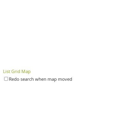
List
Grid
Map
Redo search when map moved