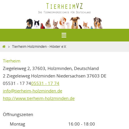
Zum
Inhalt
springen
Home
Tierheim Holzminden - Höxter e.V.
Tierheim
Ziegeleiweg 2, 37603, Holzminden, Deutschland
2 Ziegeleiweg
Holzminden
Niedersachsen
37603
DE
05531 - 17 74
05531 - 17 74
info@tierheim-holzminden.de
http://www.tierheim-holzminden.de
Öffnungszeiten
Montag
16:00 - 18:00