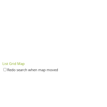
List
Grid
Map
Redo search when map moved