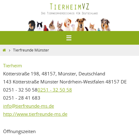
Zum
Inhalt
springen
Home
Tierfreunde Münster
Tierheim
Kötterstraße 198, 48157, Münster, Deutschland
143 Kötterstraße
Münster
Nordrhein-Westfalen
48157
DE
0251 - 32 50 58
0251 - 32 50 58
0251 - 28 41 683
info@tierfreunde-ms.de
http://www.tierfreunde-ms.de
Öffnungszeiten