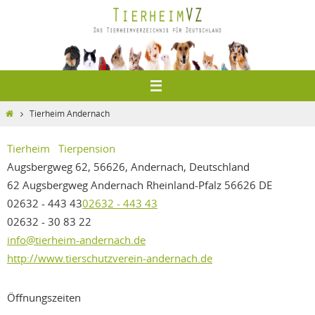
Zum
Inhalt
springen
Home
Tierheim Andernach
Tierheim
Tierpension
Augsbergweg 62, 56626, Andernach, Deutschland
62 Augsbergweg
Andernach
Rheinland-Pfalz
56626
DE
02632 - 443 43
02632 - 443 43
02632 - 30 83 22
info@tierheim-andernach.de
http://www.tierschutzverein-andernach.de
Öffnungszeiten