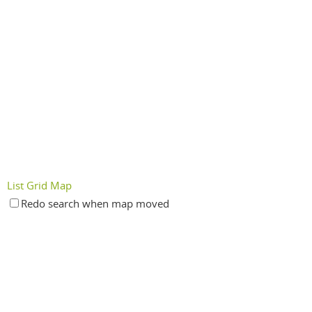
List
Grid
Map
Redo search when map moved