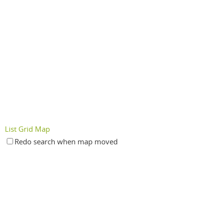
List
Grid
Map
Redo search when map moved