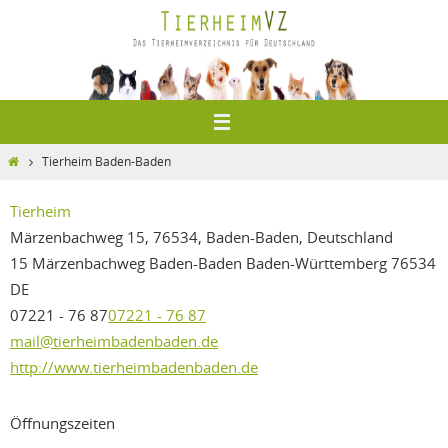
Zum
Inhalt
springen
Home
Tierheim Baden-Baden
Tierheim
Märzenbachweg 15, 76534, Baden-Baden, Deutschland
15 Märzenbachweg
Baden-Baden
Baden-Württemberg
76534
DE
07221 - 76 87
07221 - 76 87
mail@tierheimbadenbaden.de
http://www.tierheimbadenbaden.de
Öffnungszeiten