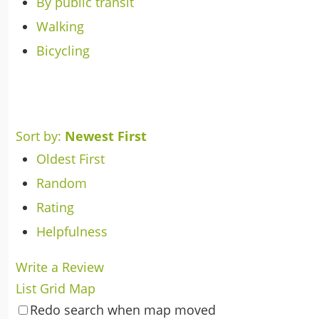
By public transit
Walking
Bicycling
Sort by:
Newest First
Oldest First
Random
Rating
Helpfulness
Write a Review
List
Grid
Map
Redo search when map moved