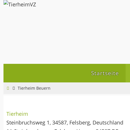
Zum
Inhalt
springen
Zum
Startseite
Inhalt
springen
Home
Tierheim Beuern
Tierheim
Steinbruchsweg 1, 34587, Felsberg, Deutschland