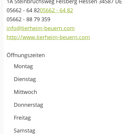
1A Steinbruchsweg
Felsberg
Hessen
34587
DE
05662 - 64 82
05662 - 64 82
05662 - 88 79 359
info@tierheim-beuern.com
http://www.tierheim-beuern.com
Öffnungszeiten
Montag
Dienstag
Mittwoch
Donnerstag
Freitag
Samstag