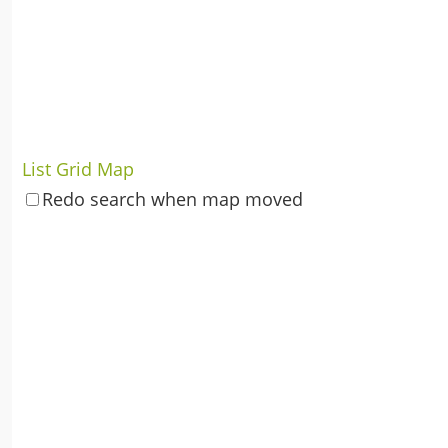
List
Grid
Map
Redo search when map moved