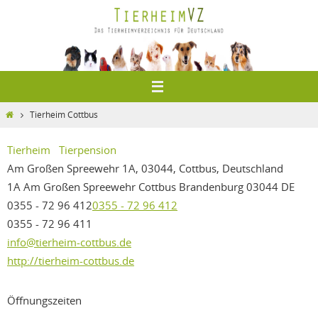
Zum
Inhalt
springen
Home
Tierheim Cottbus
Tierheim
Tierpension
Am Großen Spreewehr 1A, 03044, Cottbus, Deutschland
1A Am Großen Spreewehr
Cottbus
Brandenburg
03044
DE
0355 - 72 96 412
0355 - 72 96 412
0355 - 72 96 411
info@tierheim-cottbus.de
http://tierheim-cottbus.de
Öffnungszeiten