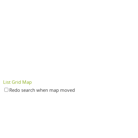
List
Grid
Map
Redo search when map moved