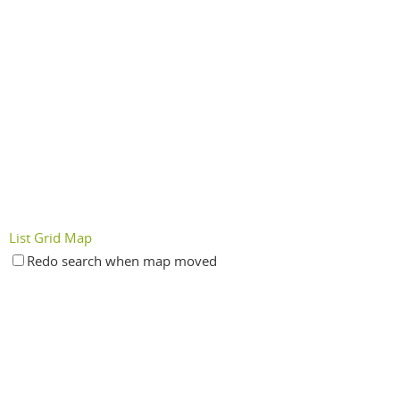
List
Grid
Map
Redo search when map moved