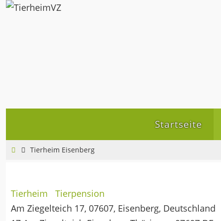
Zum
Inhalt
springen
Zum
Startseite
Inhalt
springen
Home
Tierheim Eisenberg
Tierheim
Tierpension
Am Ziegelteich 17, 07607, Eisenberg, Deutschland