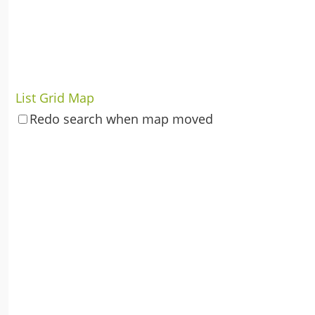
List
Grid
Map
Redo search when map moved