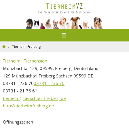
Zum
Inhalt
springen
Home
Tierheim Freiberg
Tierheim
Tierpension
Münzbachtal 129, 09599, Freiberg, Deutschland
129 Münzbachtal
Freiberg
Sachsen
09599
DE
03731 - 236 70
03731 - 236 70
03731 - 21 76 61
tierheim@tierschutz-freiberg.de
http://tierheimfreiberg.de
Öffnungszeiten