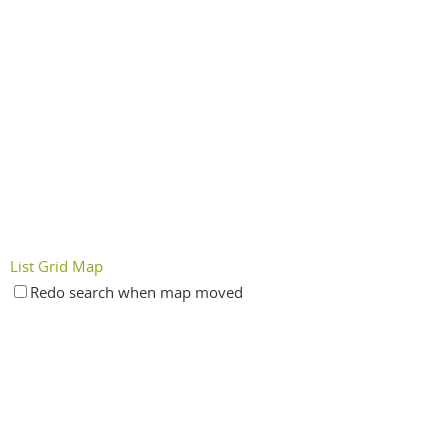
List
Grid
Map
Redo search when map moved