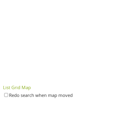
List
Grid
Map
Redo search when map moved