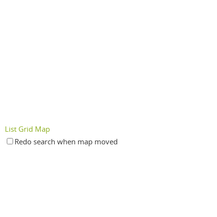
List
Grid
Map
Redo search when map moved