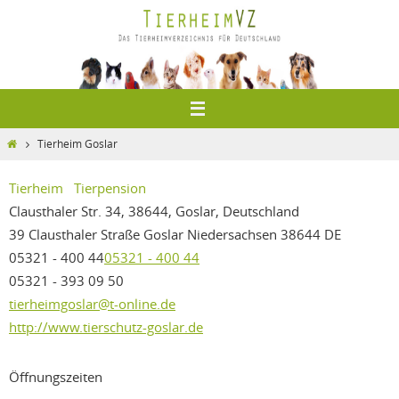
Zum
Inhalt
springen
Home
Tierheim Goslar
Tierheim
Tierpension
Clausthaler Str. 34, 38644, Goslar, Deutschland
39 Clausthaler Straße
Goslar
Niedersachsen
38644
DE
05321 - 400 44
05321 - 400 44
05321 - 393 09 50
tierheimgoslar@t-online.de
http://www.tierschutz-goslar.de
Öffnungszeiten