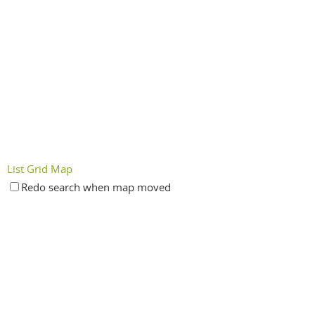
List
Grid
Map
Redo search when map moved