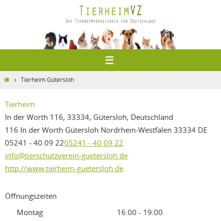
Zum
Inhalt
springen
Home
Tierheim Gütersloh
Tierheim
In der Worth 116, 33334, Gütersloh, Deutschland
116 In der Worth
Gütersloh
Nordrhein-Westfalen
33334
DE
05241 - 40 09 22
05241 - 40 09 22
info@tierschutzverein-guetersloh.de
http://www.tierheim-guetersloh.de
Öffnungszeiten
Montag
16:00 - 19:00