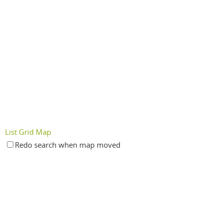
List
Grid
Map
Redo search when map moved