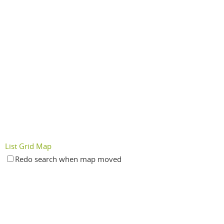
List
Grid
Map
Redo search when map moved