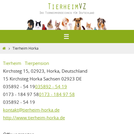
Zum
Inhalt
springen
Home
Tierheim Horka
Tierheim
Tierpension
Kirchsteg 15, 02923, Horka, Deutschland
15 Kirchsteg
Horka
Sachsen
02923
DE
035892 - 54 19
035892 - 54 19
0173 - 184 97 58
0173 - 184 97 58
035892 - 54 19
kontakt@tierheim-horka.de
http://www.tierheim-horka.de