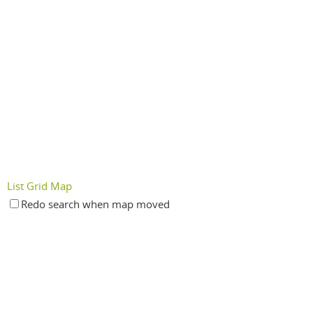
List
Grid
Map
Redo search when map moved