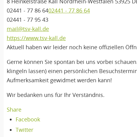
8 Heinkelstraße
Kall
Nordrhein-Westfalen
53925
D
02441 - 77 86 64
02441 - 77 86 64
02441 - 77 95 43
mail@tsv-kall.de
https://www.tsv-kall.de
Aktuell haben wir leider noch keine offiziellen Öff
Gerne können Sie spontan bei uns vorbei schauen.
klingeln lassen) einen persönlichen Besuchstermin
Aufmerksamkeit gewidmet werden kann!
Wir bedanken uns für Ihr Verständnis.
Share
Facebook
Twitter