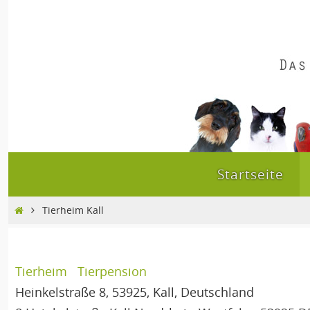
Zum
Inhalt
springen
Zum
Startseite
Inhalt
springen
Home
Tierheim Kall
Tierheim
Tierpension
Heinkelstraße 8, 53925, Kall, Deutschland