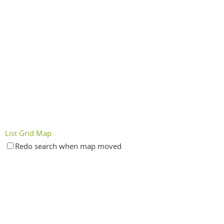
List
Grid
Map
Redo search when map moved