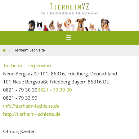
Zum
Inhalt
springen
Home
Tierheim Lechleite
Tierheim
Tierpension
Neue Bergstraße 101, 86316, Friedberg, Deutschland
101 Neue Bergstraße
Friedberg
Bayern
86316
DE
0821 - 79 30 30
0821 - 79 30 30
0821 - 79 33 99
info@tierheim-lechleite.de
http://tierheim-lechleite.de
Öffnungszeiten