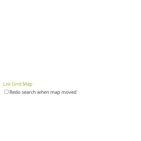
List
Grid
Map
Redo search when map moved