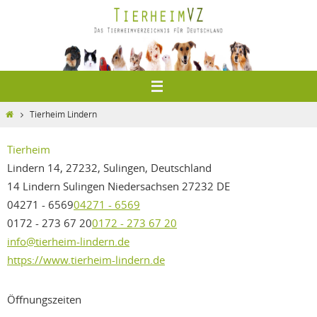
Zum
Inhalt
springen
Home
Tierheim Lindern
Tierheim
Lindern 14, 27232, Sulingen, Deutschland
14 Lindern
Sulingen
Niedersachsen
27232
DE
04271 - 6569
04271 - 6569
0172 - 273 67 20
0172 - 273 67 20
info@tierheim-lindern.de
https://www.tierheim-lindern.de
Öffnungszeiten