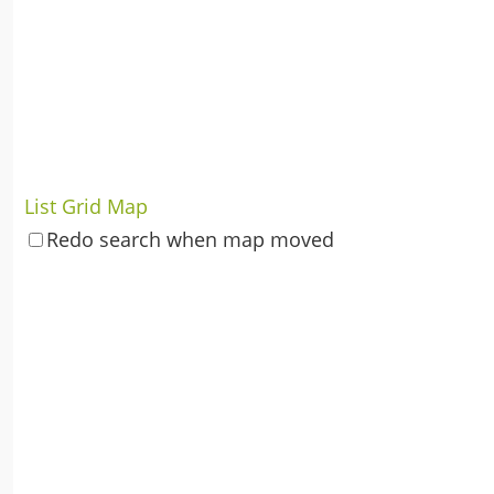
List
Grid
Map
Redo search when map moved