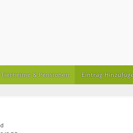
Tierheime & Pensionen
Eintrag Hinzufüg
nd