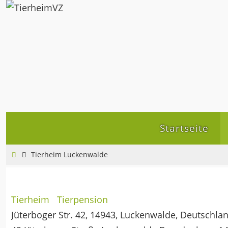
Zum
Inhalt
springen
Zum
Startseite
Inhalt
springen
Home
Tierheim Luckenwalde
Tierheim
Tierpension
Jüterboger Str. 42, 14943, Luckenwalde, Deutschla