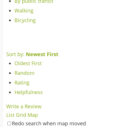
By public transit
Walking
Bicycling
Sort by:
Newest First
Oldest First
Random
Rating
Helpfulness
Write a Review
List
Grid
Map
Redo search when map moved