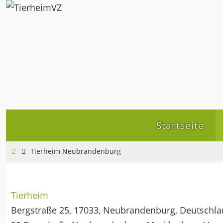
Zum
Inhalt
springen
Zum
Startseite
Inhalt
springen
Home
Tierheim Neubrandenburg
Tierheim
Bergstraße 25, 17033, Neubrandenburg, Deutschl