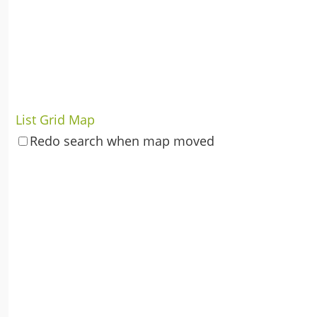
List
Grid
Map
Redo search when map moved