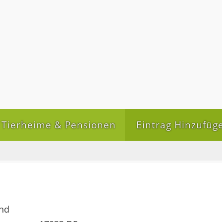
Tierheime & Pensionen
Eintrag Hinzufüg
and