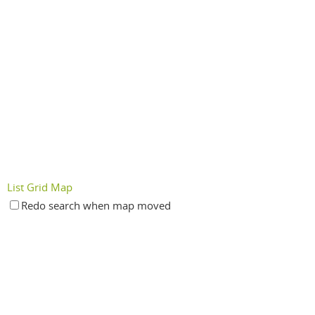
List
Grid
Map
Redo search when map moved