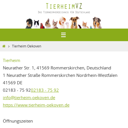
Zum
Inhalt
springen
Home
Tierheim Oekoven
Tierheim
Neurather Str. 1, 41569 Rommerskirchen, Deutschland
1 Neurather Straße
Rommerskirchen
Nordrhein-Westfalen
41569
DE
02183 - 75 92
02183 - 75 92
info@tierheim-oekoven.de
https://www.tierheim-oekoven.de
Öffnungszeiten