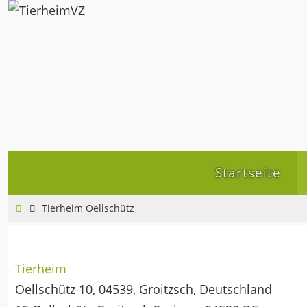
Zum
Inhalt
springen
Zum
Startseite
Inhalt
springen
Home
Tierheim Oellschütz
Tierheim
Oellschütz 10, 04539, Groitzsch, Deutschland