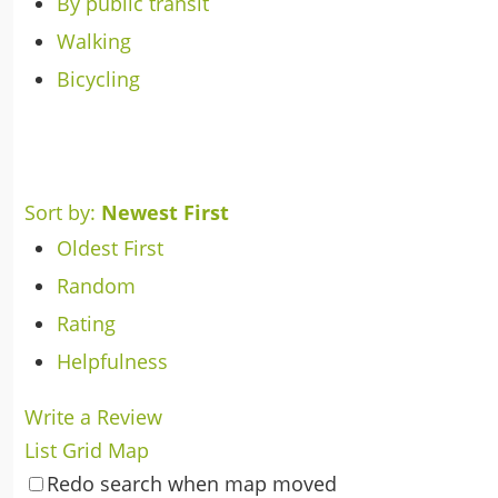
By public transit
Walking
Bicycling
Sort by:
Newest First
Oldest First
Random
Rating
Helpfulness
Write a Review
List
Grid
Map
Redo search when map moved