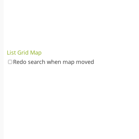
List
Grid
Map
Redo search when map moved