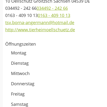
10 Oellschütz
Groitzsch
Sachsen
04539
DE
034492 - 242 66
034492 - 242 66
0163 - 409 10 13
0163 - 409 10 13
tsv.borna-angermann@hotmail.de
http://www.tierheimoellschuetz.de
Öffnungszeiten
Montag
Dienstag
Mittwoch
Donnerstag
Freitag
Samstag