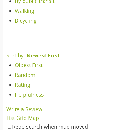
By public transit
Walking
Bicycling
Sort by:
Newest First
Oldest First
Random
Rating
Helpfulness
Write a Review
List
Grid
Map
Redo search when map moved