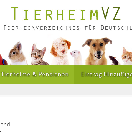
Tierheime & Pensionen
Eintrag Hinzufüg
land