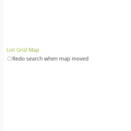
List
Grid
Map
Redo search when map moved