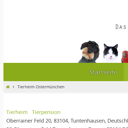
Zum
Inhalt
springen
Zum
Startseite
Inhalt
springen
Home
Tierheim Ostermünchen
Tierheim
Tierpension
Oberrainer Feld 20, 83104, Tuntenhausen, Deutsch