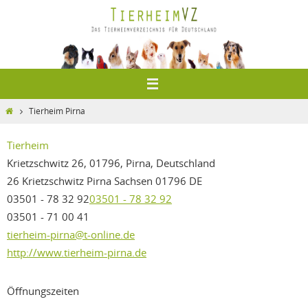
Zum
Inhalt
springen
Home
Tierheim Pirna
Tierheim
Krietzschwitz 26, 01796, Pirna, Deutschland
26 Krietzschwitz
Pirna
Sachsen
01796
DE
03501 - 78 32 92
03501 - 78 32 92
03501 - 71 00 41
tierheim-pirna@t-online.de
http://www.tierheim-pirna.de
Öffnungszeiten