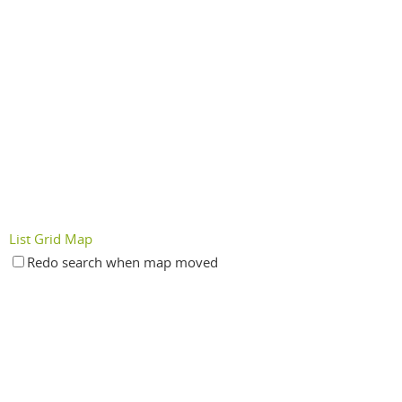
List
Grid
Map
Redo search when map moved