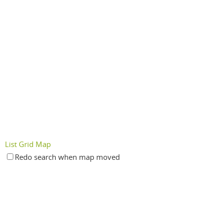
List
Grid
Map
Redo search when map moved