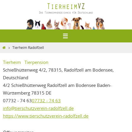
Zum
Inhalt
springen
Home
Tierheim Radolfzell
Tierheim
Tierpension
Schießhüttenweg 4/2, 78315, Radolfzell am Bodensee,
Deutschland
4/2 Schießhüttenweg
Radolfzell am Bodensee
Baden-
Württemberg
78315
DE
07732 - 74 63
07732 - 74 63
info@tierschutzverein-radolfzell.de
https://www.tierschutzverein-radolfzell.de