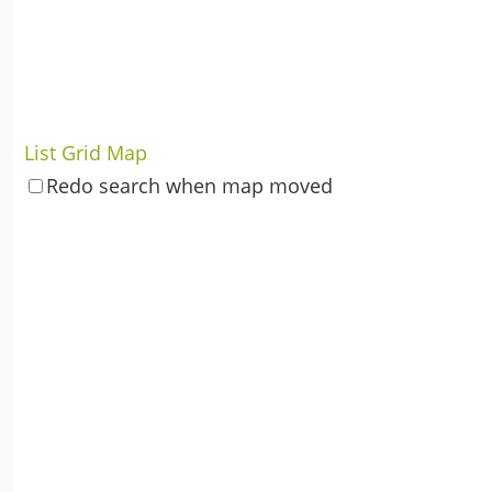
List
Grid
Map
Redo search when map moved