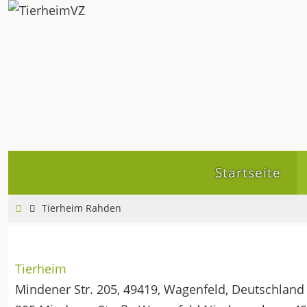
Zum
Inhalt
springen
Zum
Startseite
Inhalt
springen
Home
Tierheim Rahden
Tierheim
Mindener Str. 205, 49419, Wagenfeld, Deutschland