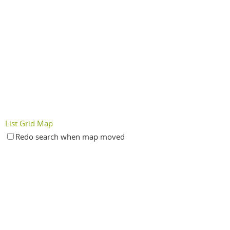
List
Grid
Map
Redo search when map moved