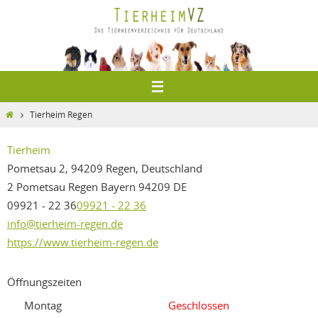
Zum
Inhalt
springen
Home
Tierheim Regen
Tierheim
Pometsau 2, 94209 Regen, Deutschland
2 Pometsau
Regen
Bayern
94209
DE
09921 - 22 36
09921 - 22 36
info@tierheim-regen.de
https://www.tierheim-regen.de
Öffnungszeiten
Montag
Geschlossen