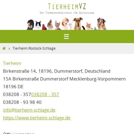
Zum
Inhalt
springen
Home
Tierheim Rostock-Schlage
Tierheim
Birkenstraße 14, 18196, Dummerstorf, Deutschland
15A Birkenstraße
Dummerstorf
Mecklenburg-Vorpommern
18196
DE
038208 - 357
038208 - 357
038208 - 93 98 40
info@tierheim-schlage.de
https://www.tierheim-schlage.de