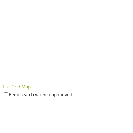
List
Grid
Map
Redo search when map moved