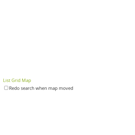
List
Grid
Map
Redo search when map moved