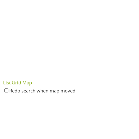
List
Grid
Map
Redo search when map moved