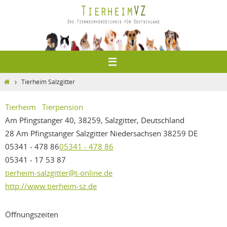
Zum
Inhalt
springen
Home
Tierheim Salzgitter
Tierheim
Tierpension
Am Pfingstanger 40, 38259, Salzgitter, Deutschland
28 Am Pfingstanger
Salzgitter
Niedersachsen
38259
DE
05341 - 478 86
05341 - 478 86
05341 - 17 53 87
tierheim-salzgitter@t-online.de
http://www.tierheim-sz.de
Öffnungszeiten