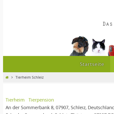
Zum
Inhalt
springen
Zum
Startseite
Inhalt
springen
Home
Tierheim Schleiz
Tierheim
Tierpension
An der Sommerbank 8, 07907, Schleiz, Deutschlan