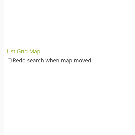
List
Grid
Map
Redo search when map moved