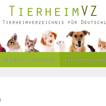
Tierheime & Pensionen
Eintrag Hinzufüg
d