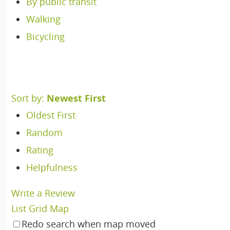
By public transit
Walking
Bicycling
Sort by:
Newest First
Oldest First
Random
Rating
Helpfulness
Write a Review
List
Grid
Map
Redo search when map moved