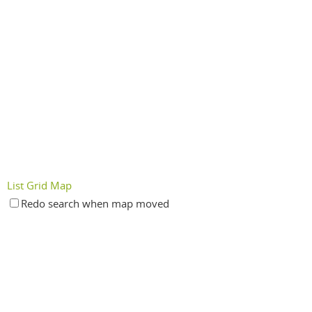
List
Grid
Map
Redo search when map moved