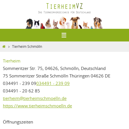
Zum
Inhalt
springen
Home
Tierheim Schmölln
Tierheim
Sommeritzer Str. 75, 04626, Schmölln, Deutschland
75 Sommeritzer Straße
Schmölln
Thüringen
04626
DE
034491 - 239 09
034491 - 239 09
034491 - 20 62 85
tierheim@tierheimschmoelln.de
https://www.tierheimschmoelln.de
Öffnungszeiten