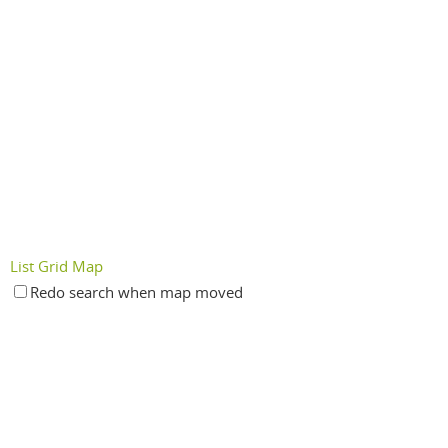
List
Grid
Map
Redo search when map moved