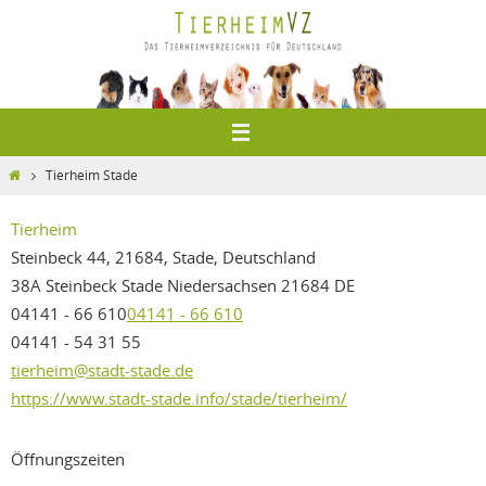
Zum
Inhalt
springen
Home
Tierheim Stade
Tierheim
Steinbeck 44, 21684, Stade, Deutschland
38A Steinbeck
Stade
Niedersachsen
21684
DE
04141 - 66 610
04141 - 66 610
04141 - 54 31 55
tierheim@stadt-stade.de
https://www.stadt-stade.info/stade/tierheim/
Öffnungszeiten