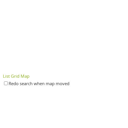
List
Grid
Map
Redo search when map moved