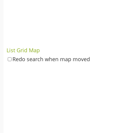
List
Grid
Map
Redo search when map moved