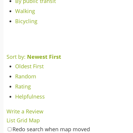
By public transit
Walking
Bicycling
Sort by:
Newest First
Oldest First
Random
Rating
Helpfulness
Write a Review
List
Grid
Map
Redo search when map moved