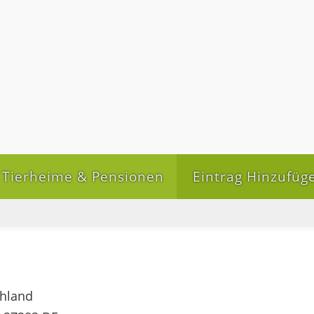
Tierheime & Pensionen
Eintrag Hinzufüg
chland