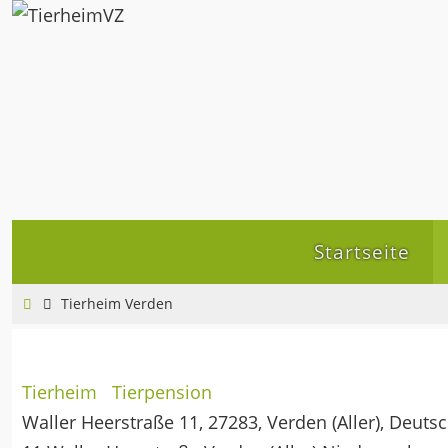
Zum
Inhalt
springen
Zum
Startseite
Inhalt
springen
Home
Tierheim Verden
Tierheim
Tierpension
Waller Heerstraße 11, 27283, Verden (Aller), Deuts