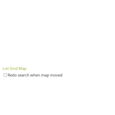
List
Grid
Map
Redo search when map moved