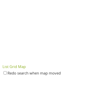
List
Grid
Map
Redo search when map moved