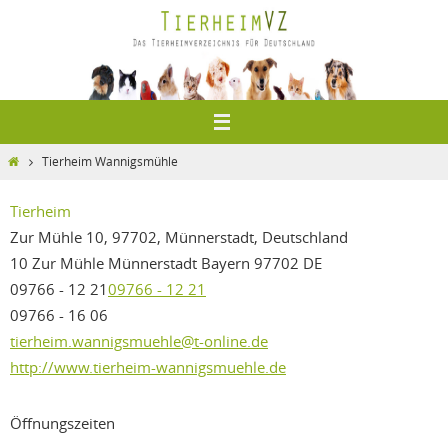
Zum
Inhalt
springen
Home
Tierheim Wannigsmühle
Tierheim
Zur Mühle 10, 97702, Münnerstadt, Deutschland
10 Zur Mühle
Münnerstadt
Bayern
97702
DE
09766 - 12 21
09766 - 12 21
09766 - 16 06
tierheim.wannigsmuehle@t-online.de
http://www.tierheim-wannigsmuehle.de
Öffnungszeiten